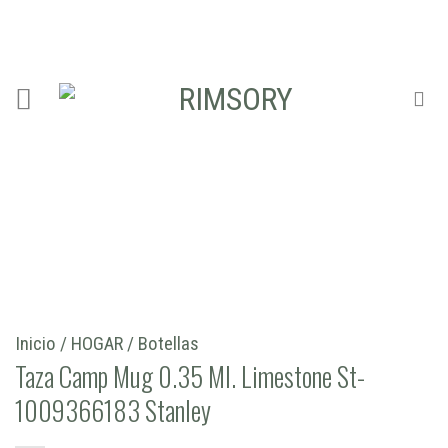
Skip
ADD ANYTHING HERE OR JUST REMOVE IT...
to
content
Inicio
/
HOGAR
/
Botellas
Taza Camp Mug 0.35 Ml. Limestone St-
1009366183 Stanley