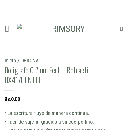
Skip
ADD ANYTHING HERE OR JUST REMOVE IT...
to
content
Inicio
/
OFICINA
Boligrafo 0.7mm Feel It Retractil
BX417PENTEL
Bs.
0.00
• La escritura fluye de manera continua.
• Fácil de sujetar gracias a su cuerpo fino.