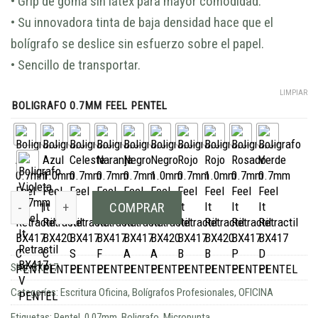
• Grip de goma sin látex para mayor comodidad.
• Su innovadora tinta de baja densidad hace que el
bolígrafo se deslice sin esfuerzo sobre el papel.
• Sencillo de transportar.
LIMPIAR
BOLIGRAFO 0.7MM FEEL PENTEL
Boligrafo 0.7mm Feel It Retractil BX417PENTEL cantidad
COMPRAR
SKU:
BX417
Categorías:
Escritura Oficina
,
Bolígrafos Profesionales
,
OFICINA
Etiquetas:
Pentel
,
0.07mm
,
Boligrafo
,
Micropunta