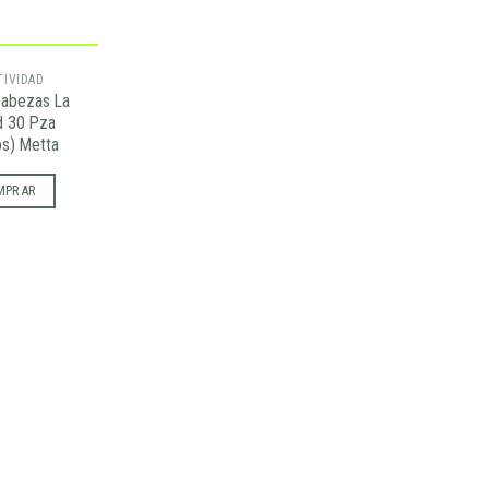
TIVIDAD
abezas La
d 30 Pza
s) Metta
MPRAR