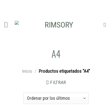
Skip
ADD ANYTHING HERE OR JUST REMOVE IT...
to
content
A4
Inicio
/
Productos etiquetados “A4”
FILTRAR